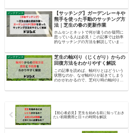
では高麗芝の特徴やメリット、デメリッ
トについてわかりやすく解説します。こ
の記事を読めば高麗芝がどんな芝生なの
【サッチング】ガーデンレーキや
メンテナンス
かがわかり、どんな人に高麗芝が向いて
熊手を使った手動のサッチング方
いるかがわかります。
法｜芝生の春の更新作業
ホムセンとネットで何が違うのか疑問に
思っている人は必見！この記事では効率
的なサッチングの方法を解説していま
す。実は適当にサッチングすると病害や
生育に影響があるんです。この記事を読
めば無駄なく効率的なサッチングができ
芝生の軸刈り（じくがり）からの
メンテナンス
ますよ。
回復方法をわかりやすく解説
この記事を読めば、軸刈りとはどういう
状態なのか、なぜ軸刈りが起きてしまう
のかがわかるので、芝刈り時の軸刈りが
なくなります。もし軸刈りしてしまって
も、目土を入れることで回復できるので
焦らずこの記事を最後まで読んでくださ
い。
【初心者必見】芝生を始める前に知っておき
たい初期費用と日々の時間を解説