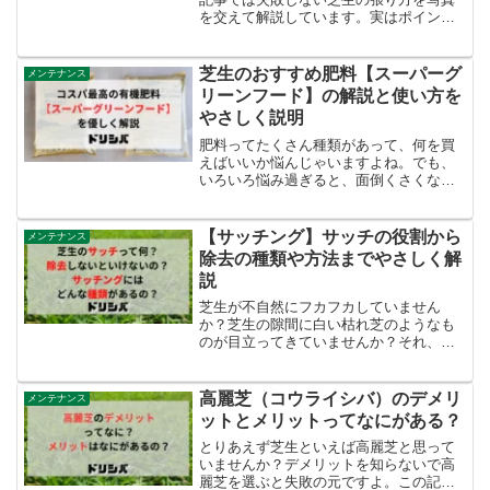
を交えて解説しています。実はポイント
を押さえれば簡単に張ることができるん
です。この記事を読めばあなた自身で簡
単にしかもキレイに芝生を張ることでき
芝生のおすすめ肥料【スーパーグ
メンテナンス
ます。
リーンフード】の解説と使い方を
やさしく説明
肥料ってたくさん種類があって、何を買
えばいいか悩んじゃいますよね。でも、
いろいろ悩み過ぎると、面倒くさくなっ
て結局買わなくなっちゃいますよ。そう
ならないために、この記事ではコスパ最
高の肥料、SGFについて解説します。
【サッチング】サッチの役割から
メンテナンス
除去の種類や方法までやさしく解
説
芝生が不自然にフカフカしていません
か？芝生の隙間に白い枯れ芝のようなも
のが目立ってきていませんか？それ、サ
ッチですよ。この記事ではサッチとは何
か、サッチ除去の重要性からサッチ除去
の種類まで、詳しく説明します。
高麗芝（コウライシバ）のデメリ
メンテナンス
ットとメリットってなにがある？
とりあえず芝生といえば高麗芝と思って
いませんか？デメリットを知らないで高
麗芝を選ぶと失敗の元ですよ。この記事