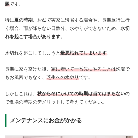
題
です。
特に
夏の時期
、お盆で実家に帰省する場合や、長期旅行に行
く場合、雨が降らない日数分、水やりができないため、
水切
れを起こす場合があります
。
水切れを起こしてしまうと
最悪枯れてしまいます
。
長期に家を空けた後、
家に着いて一番先にやることは
洗濯で
もお風呂でもなく、
芝生への水やり
です。
しかしこれは、
秋から冬にかけての時期は当てはまらな
い
の
で夏場の時期のデメリットして考えてください。
メンテナンスにお金がかかる