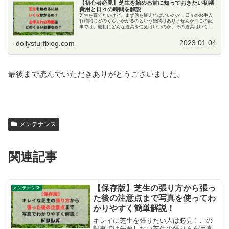
【初心者必見】芝生を始める前に知っておきたい初期
費用と日々の時間を解説
芝生を育てたいけど、まず何を揃えればいいのか、日々のお手入
れ時間にどのくらいかかるのという疑問はありませんか？この記
事では、最初にどんな道具を使えばいいのか、その道具はいくら
かかるのか、日々のお手入れにかかる時間はどのくらいなのかを
丁寧に解説しています。
2023.01.04
dollysturfblog.com
最後まで読んでいただきありがとうございました。
メンテナンス
関連記事
【保存版】芝生の張り方から張っ
メンテナンス
た後の注意点まで写真を使ってわ
かりやすく簡単解説！
キレイに芝生を張りたい人は必見！この
記事では失敗しない芝生の張り方を写真