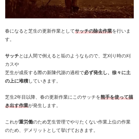
春になると芝生の更新作業として
サッチの除去作業
を行いま
す。
サッチ
とは人間で例えると垢のようなもので、芝刈り時の刈
カスや
芝生が成長する際の新陳代謝の過程で
必ず発生し、徐々に土
の上に堆積
していきます。
芝生2年目以降、春の更新作業にこのサッチを
熊手を使って描
き出す作業
が発生します。
これが
重労働
のため芝生管理でやりたくない作業上位の作業
のため、デメリットとして挙げておきます。