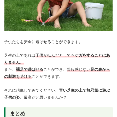
子供たちを安全に遊ばせることができます。
芝生の上であれば
子供が転んだとしても
ケガをすることはあ
りません
。
また、
裸足で遊ばせる
ことができ、
普段感じない
足の裏から
の刺激
を受ける
ことができます。
それに想像してみてください、
青い芝生の上で無邪気に遊ぶ
子供の姿
、最高だと思いませんか？
まとめ