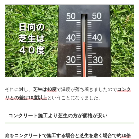
それに対し、
芝生は
40度
で温度が落ち着きましたので
コンク
リとの差は10度以上
ということになりました。
コンクリート施工より芝生の方が価格が安い
庭を
コンクリートで施工する場合と芝生を敷く場合で約
10倍