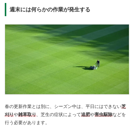
週末には何らかの作業が発生する
春の更新作業とは別に、シーズン中は、平日にはできない
芝
刈り
や
雑草取り
、芝生の症状によって
追肥
や
害虫駆除
などを
行う必要があります。